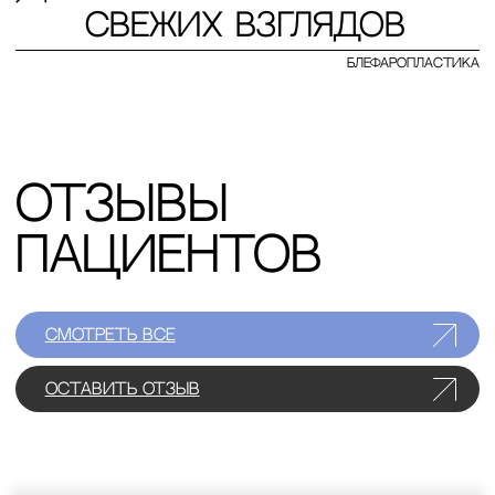
Конъюнктивальная
Эндоскопическая подтяжка бровей
блефаропластика
Блефаропластика у мужчин
SMAS лифтинг нижней трети лица
Блефаропластика лазером
Подтяжка нижней трети лица и шеи
Бесшовная блефаропластика
Пластика
Пересадка волос
тела
Увеличение груди имплантами
Пересадка волос на голове FUE
Якорная подтяжка
Пересадка волос на брови
Липофилинг
Пересадка волос на голове KEEP DHI
Пересадка волос на бороду
Абдоминопластика
Пересадка волос в области рубцов
Мини абдоминопластика
Пересадка волос для женщин
Абдоминопластика с
ушиванием диастаза
Абдоминопластика с
липосакцией
Пациентам
Липофилинг рук
Липофилинг ягодиц
О докторе
Мастопексия — подтяжка груди
Стоимость
Мастопексия
Услуги
Липофилинг груди
Лицензии
Отзывы
Контакты
О клинике
Работы до и после
Полезная информация
Юридическая информация
ООО «ММХЦ «Основа Силуэта»
ОГРН 1177746108760
ИНН / КПП 7726396010 / 772601001
Лицензия № Л017-01137-77/00146558 от 24.07.2025 г.
Лицензия № Л041-01137-77/00344501 от 22.07.2025 г.
Политика обработки персональных данных