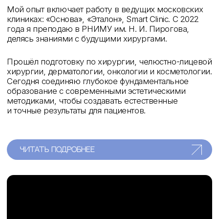
Красоту создают детали.
Совсем немного —
и вы снова чувствуете
гармонию
и уверенность
— Голованов с. ю.
003
услуги