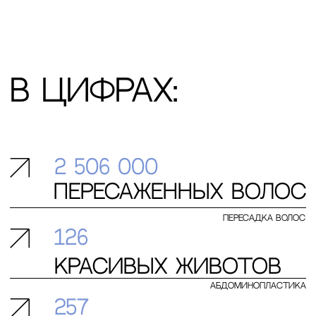
+7 (916) 004-92-62
Пластика лица
SMAS лифтинг
Контурная пластика губ
Комки биша
Липофилинг век
Пластика губ
Липофилинг скул
Липофилинг носослезной борозды
Блефаропластика
Липофилинг носогубных складок
Платизмопластика
Скользящий лифтинг бровей
Липофилинг лица
Броупексия
Липофилинг губ
Круговая блефаропластика
Эндоскопическая подтяжка шеи