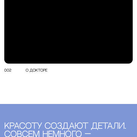
Какие
задачи
решает врач
001 Пластика лица
Усталый взгляд и нависшие веки
Избыток кожи, мешки под глазами, опущение век или
ощущение постоянно уставшего взгляда.
001 Пластика лица
Опущение бровей и тяжёлый взгляд
Изменение положения бровей, нависание тканей и
выраженные возрастные изменения верхней трети лица.
001 Пластика лица
Недостаток объёма лица
Изменение пропорций, западение тканей, выраженные
носогубные складки или потеря объёма в области скул, век
и губ.
002 Пластика Тела
Изменение формы или
объёма груди
Небольшой объём, асимметрия, опущение или