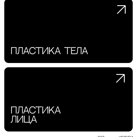
003
Наблюдение после операции
После вмешательства пациент остаётся в стационаре под
наблюдением персонала.
Индивидуальная реабилитация
004
Индивидуальный план
реабилитации
Доктор составляет план восстановления и проводит
контрольные осмотры
в цифрах:
2 506 000
пересаженных волос
пересадка волос
126