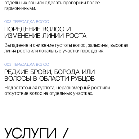
доктора
Голованова
Научная и
преподавательская
деятельность
Более 10 лет
практики
С 2022 года Сергей Голованов
преподаёт в РНИМУ им. Н. И.
Опыт в эстетической
Пирогова и делится
хирургии лица и тела, а
практическими знаниями с
также в современных
будущими врачами.
методиках пересадки
волос.
Естественный
Комплексная
результат
медицинская
подготовка
Цель операции — не изменить
человека до неузнаваемости,
Подготовка по хирургии,
а аккуратно скорректировать
пластической и челюстно-
Операции проводятся на базе м
особенности внешности,
лицевой хирургии,
пластической хирургии «Основа 
сохранив индивидуальность и
дерматологии, онкологии и
созданы условия не только для 
гармоничные пропорции.
косметологии помогает
хирургического вмешательства, 
смотреть на задачу шире