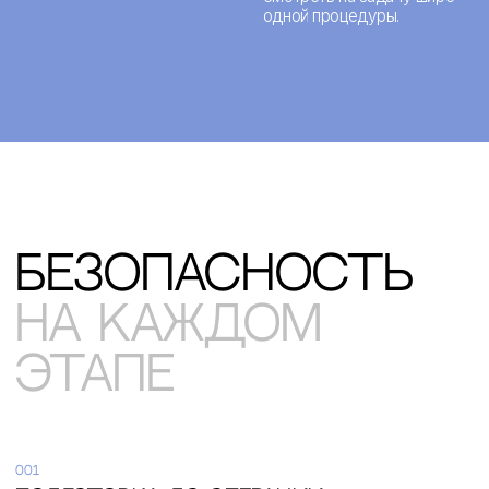
контакты
* запрещенная в РФ
социальная сеть
контактные данные
+7 (916) 004-92-62
docgolovanov@gmail.com
адрес
117105, г. Москва, Варшавское ш., д.14, стр.14.
ООО "ММХЦ "ОСНОВА"
Записаться
на консультацию
Оставьте свои данные и мы свяжемся с вами