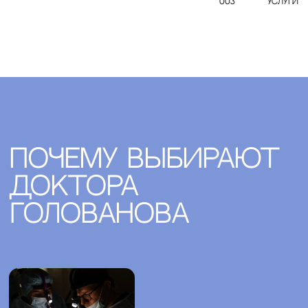
КРАСИВЫХ ЖИВОТОВ
абдоминопластика
257
СВЕЖИХ ВЗГЛЯДОВ
блефаропластика
отзывы
пациентов
смотреть все
оставить отзыв