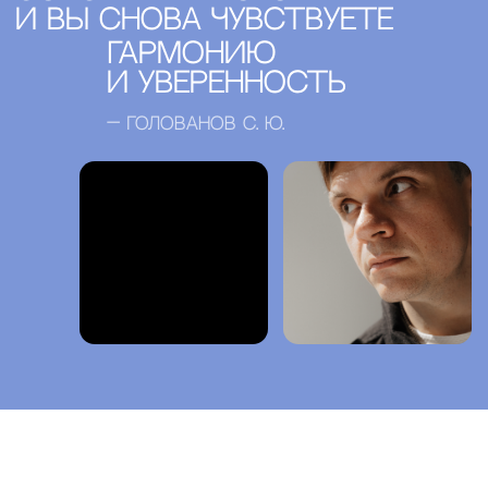
изменение формы груди после беременности, грудного
вскармливания и снижения веса.
002 Пластика Тела
Изменения в области живота
Избыток кожи, диастаз, локальные жировые отложения и
изменение контура живота после беременности или
снижения веса.
002 Пластика Тела
нарушение пропорций тела
Желание скорректировать контуры, восполнить объём
отдельных зон или сделать пропорции более
гармоничными.
003 пересадка волос
Поредение волос и
изменение линии роста
Выпадение и снижение густоты волос, залысины, высокая
линия роста или локальные участки поредения.
003 пересадка волос
Редкие брови, борода или
волосы в области рубцов
Недостаточная густота, неравномерный рост или
отсутствие волос на отдельных участках.