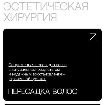
подготовки, послеоперационног
одной процедуры.
восстановления.
003
услуги
Безопасность
на каждом
этапе
001
Подготовка до операции
Пациент проходит обследования и консультации по
индивидуальному плану.
002
Операционный блок и анестезия
Операция проводится в оборудованном блоке с
соблюдением требований стерильности.