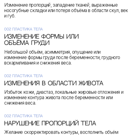
Пластика тела
Пластика
лица
003
услуги
Индивидуальное
планирование
Методика и объём
вмешательства
подбираются после
консультации с учётом
анатомии, состояния тканей,
ожиданий и возможных
ограничений.
Почему выбирают