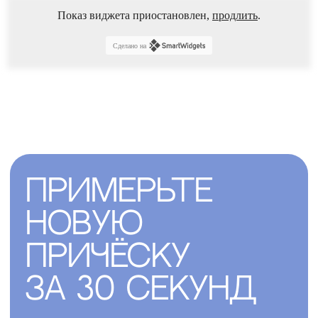
Показ виджета приостановлен,
продлить
.
Сделано на