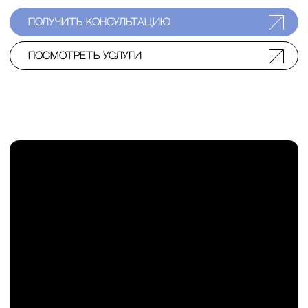
о докторе
Более десяти лет я занимаюсь пластической
хирургией, помогая людям менять не только
внешность, но и отношение к себе. В моей
практике — операции на лице и теле, а также
пересадка волос.
Мой опыт включает работу в ведущих московских
клиниках: «Основа», «Эталон», Smart Clinic. С 2022
года я преподаю в РНИМУ им. Н. И. Пирогова,
делясь знаниями с будущими хирургами.