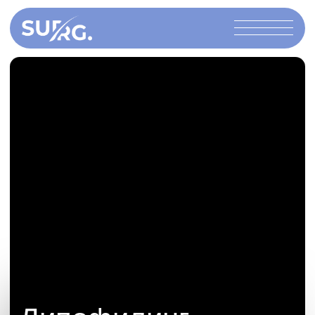
Липофилинг
лица
Собственная ткань выглядит естественно и
помогает улучшить контуры и рельеф лица,
сгладить впадины и сделать кожу визуально
более ровной. Эффект воспринимается как