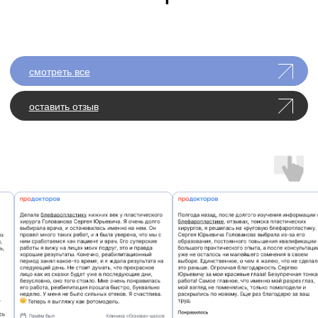
— Голованов с. ю.
получить консультацию
ход операции
01
Консультация
Врач оценивает зоны потери объёма и
пропорции лица. Планируются зоны
липофилинга (скулы, виски, подбородок и др.) и
объём коррекции.
02