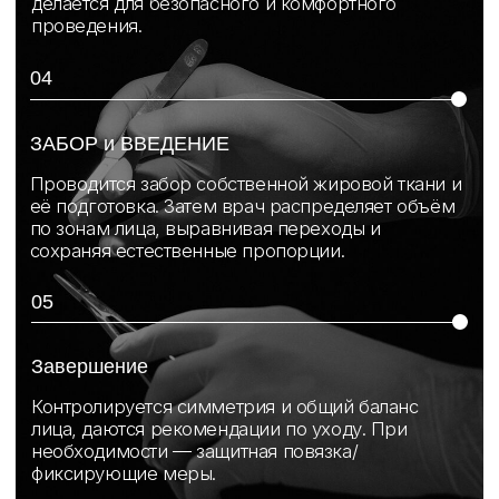
Пластика
лица
003
услуги
контакты
* запрещенная в РФ
социальная сеть
контактные данные
+7 (916) 004-92-62
docgolovanov@gmail.com
адрес
117105, г. Москва, Варшавское ш., д.14, стр.14.
ООО "ММХЦ "ОСНОВА"