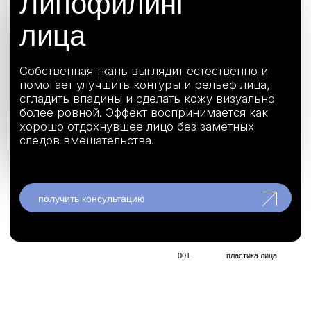
хорошо отдохнувшее лицо без заметных
следов вмешательства.
получить консультацию
получить консультацию
получить консультацию
001
пластика лица