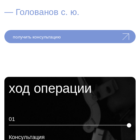
Контролируется симметрия и общий баланс
лица, даются рекомендации по уходу. При
необходимости — защитная повязка/
фиксирующие меры.
06
Восстановление
Отёчность снижается постепенно, результат
проявляется по мере стабилизации тканей.
Назначаются контрольные осмотры и
сопровождение восстановления.
003
как проходит операция
услуги /
эстетическая
хирургия