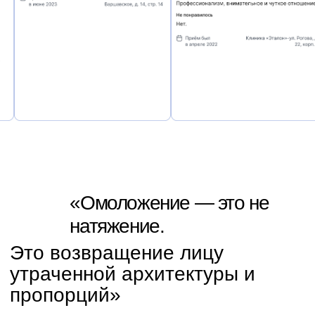
Подготовка
Назначаются анализы и обследования по
показаниям. Пациент получает рекомендации
по подготовке и реабилитации.
03
Анестезия
В зависимости от объёма применяется седация
с местной анестезией или общий наркоз. Выбор
делается для безопасного и комфортного
проведения.
04
ЗАБОР и ВВЕДЕНИЕ
Проводится забор собственной жировой ткани и
её подготовка. Затем врач распределяет объём
по зонам лица, выравнивая переходы и
сохраняя естественные пропорции.
05
Завершение