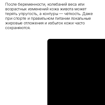
раняются.
гармоничны