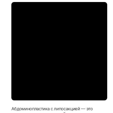
сох
Абдоминопластика с липосакцией — это
операция по удалению избытка кожи и
коррекции жировых отложений в области
живота с одновременным моделированием
контуров.
получить консультацию