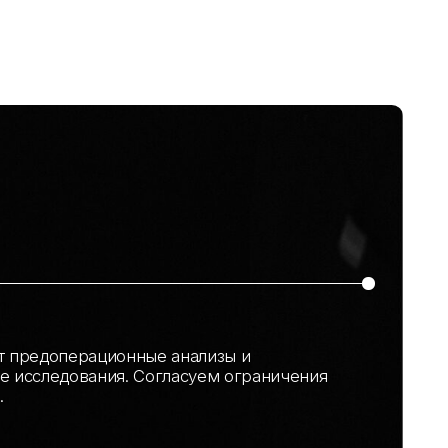
ионные анализы и
ия. Согласуем ограничения
ура
сакции и будущего удаления
ля моделирования контура и
ельё, даются рекомендации по
тся контрольные осмотры.