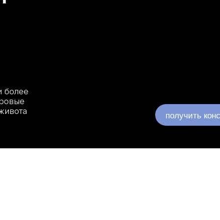
е
а
получить консультацию
ле беременности, колебаний веса или
Абдоминопл
растных изменений кожа живота может
убрать из
ять упругость, а контуры — чёткость. Даже
«доработа
 спорте и правильном питании локальные
делая конт
овые отложения и избыток кожи часто
Комбинация