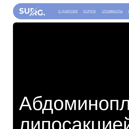
о докторе
услуги
стоимость
контакт
Абдоминоплас
липосакцией