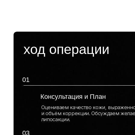
Оцениваем качество кожи, выраженность ж
и объём коррекции. Обсуждаем желаемый ре
липосакции.
03
Анестезия
Операция проводится под общей анестезией
контролирует показатели на всех этапах.
05
Ушивание
Удаляем избыток кожи, формируем новый ко
необходимости укрепляем переднюю брюшн
Накладываются косметические швы.