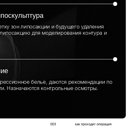
003
как проходит операция