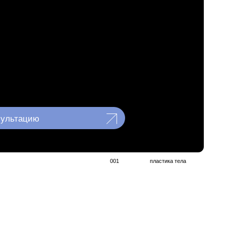
001
пластика тела
астика с липосакцией
позволяет
быток кожи и одновременно
ть» силуэт
, подчёркивая талию и
уры живота более ровными.
 методик помогает получить