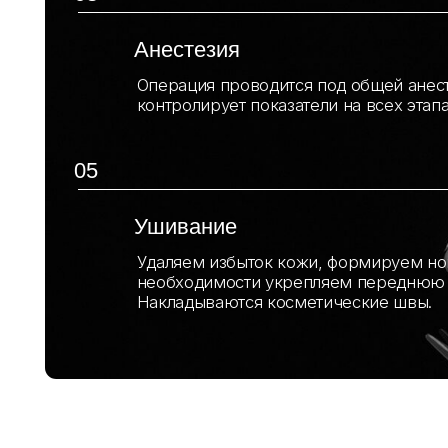
услуги /
эстетичес
Современная пересадка волос