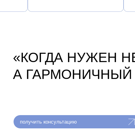
получить консультацию
ход операции
01
Консультация и План