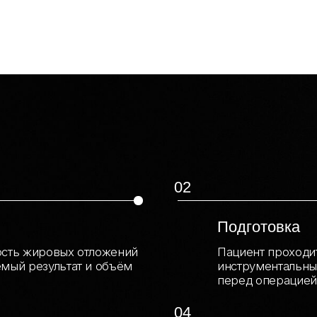
ировых отложений
Пациент проходит предоперац
зультат и объём
инструментальные исследован
перед операцией.
04
Разметка и липоскульпт
. Команда
Выполняем разметку зон липо
кожи. Проводим липосакцию д
талии.
06
Восстановление
нтур живота, при
Надевается компрессионное б
ую стенку.
уходу и активности. Назначаю