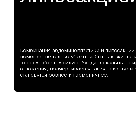
Комбинация абдоминопластики и липосакции
помогает не только убрать избыток кожи, но и боле
точно «собрать» силуэт. Уходят локальные жировые
отложения, подчёркивается талия, а контуры живот
становятся ровнее и гармоничнее.
Пос
воз
тер
при
жир