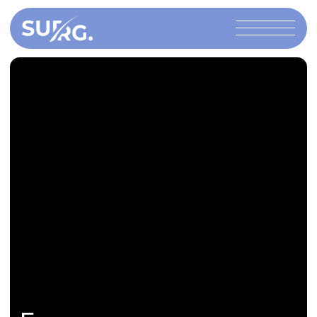
Бесшовная
блефаропластика
Бесшовная блефаропластика – деликатная
коррекция век без заметных следов
вмешательства. При точной технике взгляд
становится открытым и свежим, уходят
нависание и усталость, при этом сохраняется