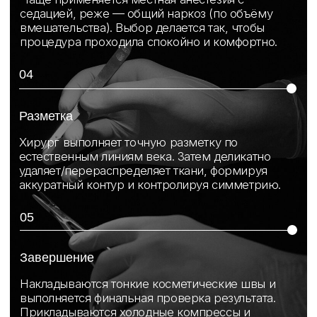
Пластика
лица
003
услуги
контакты
* запрещенная в РФ
социальная сеть
контактные данные
+7 (916) 004-92-62
docgolovanov@gmail.com
адрес
117105, г. Москва, Варшавское ш., д.14, стр.14.