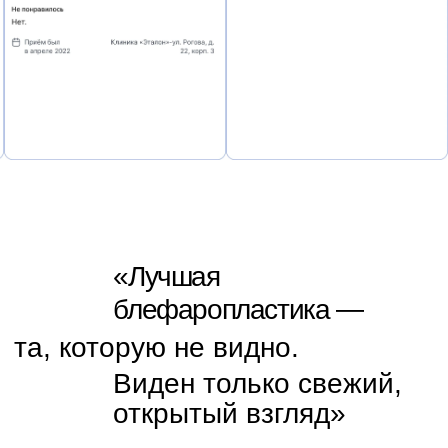
Подготовка
Назначаются анализы и обследования по
показаниям. Пациент получает рекомендации
по режиму, препаратам и подготовке к
восстановлению.
03
Анестезия и разметка
Чаще применяется местная анестезия с
седацией, реже — общий наркоз (по объёму
вмешательства). Выбор делается так, чтобы
процедура проходила спокойно и комфортно.
04
Разметка
Хирург выполняет точную разметку по
естественным линиям века. Затем деликатно
удаляет/перераспределяет ткани, формируя
аккуратный контур и контролируя симметрию.
05