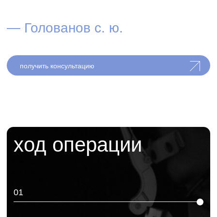
Завершение
Накладываются тонкие косметические швы и
выполняется финальная проверка результата.
Прикладываются холодные компрессы и
выдаются рекомендации на первые дни.
06
Восстановление
Пациент обычно уходит домой в день операции
и приходит на контрольные осмотры. Отёчность
и синяки уменьшаются постепенно,
рекомендации по уходу врач даёт
индивидуально.
003
как проходит операция
услуги /
эстетическая
хирургия