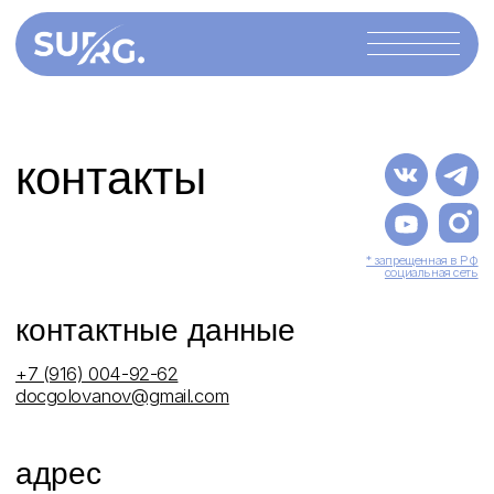
контакты
* запрещенная в РФ
социальная сеть
контактные данные
+7 (916) 004-92-62
docgolovanov@gmail.com
адрес
117105, г. Москва, Варшавское ш., д.14, стр.14.
ООО "ММХЦ "ОСНОВА"
Записаться на консультацию
Оставьте свои данные и мы свяжемся с вами