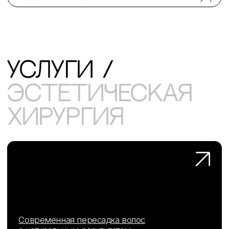
+7 (916) 004-92-62
Пластика лица
SMAS лифтинг
Контурная пластика губ
Комки биша
Липофилинг век
Пластика губ
Липофилинг скул
Липофилинг носослезной борозды
Блефаропластика
Липофилинг носогубных складок
Платизмопластика
Скользящий лифтинг бровей
Липофилинг лица