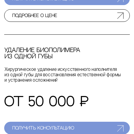
контакты
* запрещенная в РФ
социальная сеть
контактные данные
+7 (916) 004-92-62
docgolovanov@gmail.com
адрес
117105, г. Москва, Варшавское ш., д.14, стр.14.
ООО "ММХЦ "ОСНОВА"
Записаться
на консультацию
Оставьте свои данные и мы свяжемся с вами