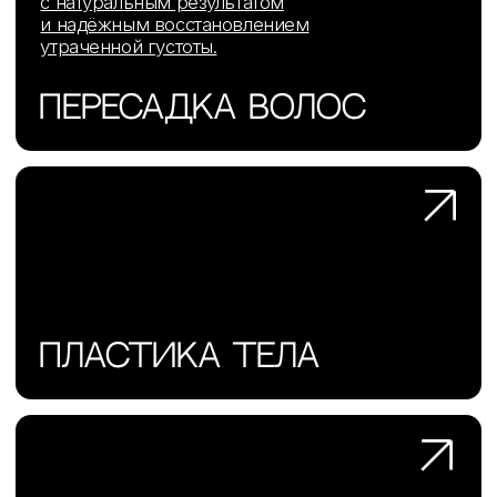
Броупексия
Липофилинг губ
Круговая блефаропластика
Эндоскопическая подтяжка шеи
Конъюнктивальная
Эндоскопическая подтяжка бровей
блефаропластика
Блефаропластика у мужчин
SMAS лифтинг нижней трети лица
Блефаропластика лазером
Подтяжка нижней трети лица и шеи
Бесшовная блефаропластика
Пластика
Пересадка волос
тела
Увеличение груди имплантами
Пересадка волос на голове FUE
Якорная подтяжка
Пересадка волос на брови
Липофилинг
Пересадка волос на голове KEEP DHI
Пересадка волос на бороду
Абдоминопластика
Пересадка волос в области рубцов
Мини абдоминопластика
Пересадка волос для женщин
Абдоминопластика с
ушиванием диастаза
Абдоминопластика с
липосакцией
Пациентам
Липофилинг рук
Липофилинг ягодиц
О докторе
Мастопексия — подтяжка груди
Стоимость
Мастопексия
Услуги
Липофилинг груди
Лицензии
Отзывы
Контакты
О клинике
Работы до и после
Полезная информация
Юридическая информация
ООО «ММХЦ «Основа Силуэта»
ОГРН 1177746108760
ИНН / КПП 7726396010 / 772601001
Лицензия № Л017-01137-77/00146558 от 24.07.2025 г.
Лицензия № Л041-01137-77/00344501 от 22.07.2025 г.
Политика обработки персональных данных