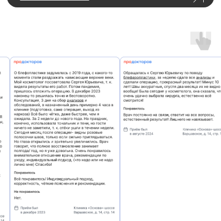
от 70 000 ₽
получить консультацию
подробнее о цене
Липофилинг губ
Естественное увеличение объёма губ с помощью введения
собственной жировой ткани пациента для улучшения
контура и текстуры
от 30 000 ₽
получить консультацию
подробнее о цене