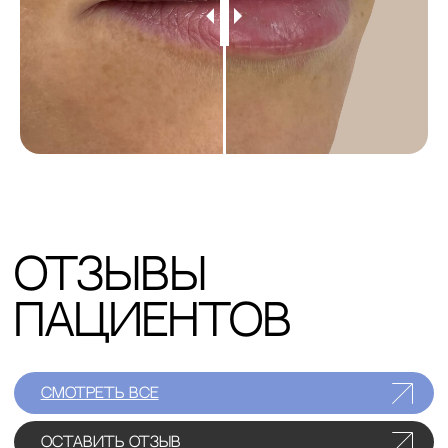
не в размере, а в том,
насколько они
дополняют лицо
и подчеркивают
уникальность»
— Голованов с. ю.
получить консультацию
цены
Пластика губ «булхорн»
подтяжка верхней губы с уменьшением расстояния между
носом и губой для создания более молодой
и выразительной улыбки