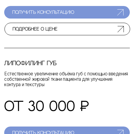
c натуральным результатом
и надёжным восстановлением
утраченной густоты.
Пересадка волос
Пластика тела
Пластика
лица
003
услуги