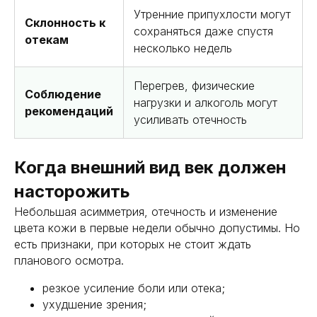
Утренние припухлости могут
Склонность к
сохраняться даже спустя
отекам
несколько недель
Пластика
Перегрев, физические
лица
Соблюдение
нагрузки и алкоголь могут
рекомендаций
усиливать отечность
003
услуги
Когда внешний вид век должен
контакты
насторожить
Небольшая асимметрия, отечность и изменение
цвета кожи в первые недели обычно допустимы. Но
* запрещенная в РФ
социальная сеть
есть признаки, при которых не стоит ждать
контактные данные
планового осмотра.
+7 (916) 004-92-62
резкое усиление боли или отека;
docgolovanov@gmail.com
ухудшение зрения;