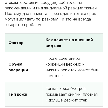
эстетическая
отекам, состояния сосудов, соблюдения
хирургия
рекомендаций и индивидуальной реакции тканей.
Поэтому два пациента через один и тот же срок
могут выглядеть по-разному - и это не всегда
говорит о проблеме.
Как влияет на внешний
Фактор
Современная пересадка волос
вид век
c натуральным результатом
и надёжным восстановлением
утраченной густоты.
После сочетанной
Пересадка волос
Объем
коррекции верхних и
операции
нижних век отек может быть
заметнее
Тонкая кожа быстрее
Тип кожи
показывает синяки, плотная
- дольше держит отек
Пластика тела