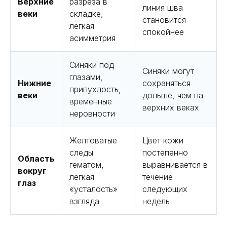
Верхние
разреза в
линия шва
веки
складке,
становится
легкая
спокойнее
асимметрия
Синяки под
Синяки могут
глазами,
Нижние
сохраняться
припухлость,
веки
дольше, чем на
временные
верхних веках
неровности
Желтоватые
Цвет кожи
следы
постепенно
Область
гематом,
выравнивается в
вокруг
легкая
течение
глаз
«усталость»
следующих
взгляда
недель