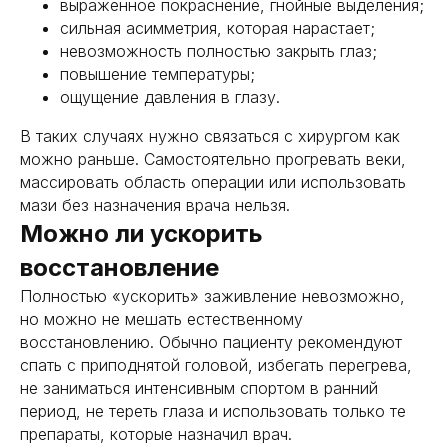
выраженное покраснение, гнойные выделения;
адрес
сильная асимметрия, которая нарастает;
117105, г. Москва, Варшавское ш., д.14, стр.14.
невозможность полностью закрыть глаз;
ООО "ММХЦ "ОСНОВА"
повышение температуры;
ощущение давления в глазу.
Записаться на консультацию
В таких случаях нужно связаться с хирургом как
Оставьте свои данные и мы свяжемся с вами
можно раньше. Самостоятельно прогревать веки,
массировать область операции или использовать
мази без назначения врача нельзя.
Можно ли ускорить
восстановление
+7
Полностью «ускорить» заживление невозможно,
но можно не мешать естественному
я согласен(на) с политикой обработки персональных
данных
восстановлению. Обычно пациенту рекомендуют
спать с приподнятой головой, избегать перегрева,
получить консультацию
не заниматься интенсивным спортом в ранний
период, не тереть глаза и использовать только те
препараты, которые назначил врач.