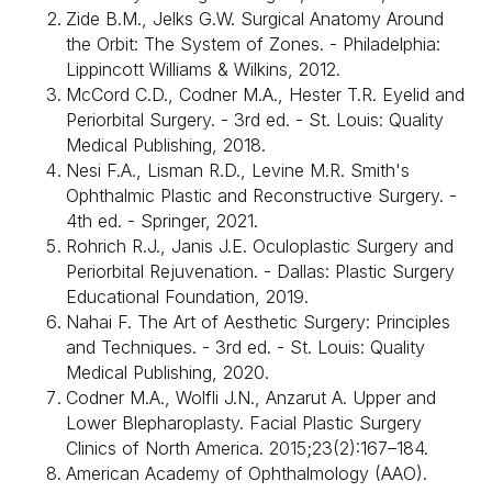
Zide B.M., Jelks G.W. Surgical Anatomy Around
the Orbit: The System of Zones. - Philadelphia:
+7 (916) 004-92-62
Lippincott Williams & Wilkins, 2012.
McCord C.D., Codner M.A., Hester T.R. Eyelid and
Periorbital Surgery. - 3rd ed. - St. Louis: Quality
Пластика лица
Medical Publishing, 2018.
SMAS лифтинг
Контурная пластика губ
Комки биша
Липофилинг век
Nesi F.A., Lisman R.D., Levine M.R. Smith's
Пластика губ
Липофилинг скул
Липофилинг носослезной борозды
Блефаропластика
Ophthalmic Plastic and Reconstructive Surgery. -
Липофилинг носогубных складок
Платизмопластика
Скользящий лифтинг бровей
Липофилинг лица
Броупексия
4th ed. - Springer, 2021.
Липофилинг губ
Круговая блефаропластика
Эндоскопическая подтяжка шеи
Конъюнктивальная
Rohrich R.J., Janis J.E. Oculoplastic Surgery and
Эндоскопическая подтяжка бровей
блефаропластика
Блефаропластика у мужчин
SMAS лифтинг нижней трети лица
Periorbital Rejuvenation. - Dallas: Plastic Surgery
Блефаропластика лазером
Подтяжка нижней трети лица и шеи
Бесшовная блефаропластика
Educational Foundation, 2019.
Nahai F. The Art of Aesthetic Surgery: Principles
Пластика
Пересадка волос
тела
and Techniques. - 3rd ed. - St. Louis: Quality
Увеличение груди имплантами
Пересадка волос на голове FUE
Якорная подтяжка
Пересадка волос на брови
Medical Publishing, 2020.
Липофилинг
Пересадка волос на голове KEEP DHI
Пересадка волос на бороду
Абдоминопластика
Пересадка волос в области рубцов
Codner M.A., Wolfli J.N., Anzarut A. Upper and
Мини абдоминопластика
Пересадка волос для женщин
Абдоминопластика с
ушиванием диастаза
Lower Blepharoplasty. Facial Plastic Surgery
Абдоминопластика с
липосакцией
Пациентам
Clinics of North America. 2015;23(2):167–184.
Липофилинг рук
Липофилинг ягодиц
О докторе
American Academy of Ophthalmology (AAO).
Мастопексия — подтяжка груди
Стоимость
Мастопексия
Услуги