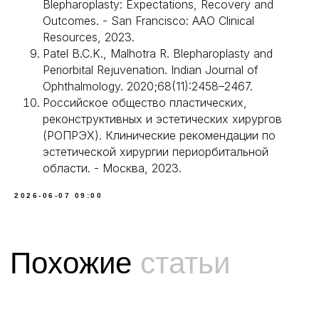
Blepharoplasty: Expectations, Recovery and
Липофилинг груди
Лицензии
Отзывы
Outcomes. - San Francisco: AAO Clinical
Контакты
О клинике
Resources, 2023.
Работы до и после
Полезная информация
Patel B.C.K., Malhotra R. Blepharoplasty and
Юридическая информация
Periorbital Rejuvenation. Indian Journal of
ООО «ММХЦ «Основа Силуэта»
ОГРН 1177746108760
ИНН / КПП 7726396010 / 772601001
Ophthalmology. 2020;68(11):2458–2467.
Лицензия № Л017-01137-77/00146558 от 24.07.2025 г.
Лицензия № Л041-01137-77/00344501 от 22.07.2025 г.
Российское общество пластических,
Политика обработки персональных данных
реконструктивных и эстетических хирургов
(РОПРЭХ). Клинические рекомендации по
эстетической хирургии периорбитальной
области. - Москва, 2023.
2026-06-07 09:00