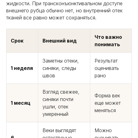
жидкости. При трансконъюнктивальном доступе
внешнего рубца обычно нет, но внутренний отек
тканей все равно может сохраняться.
Что важно
Срок
Внешний вид
понимать
Заметны отеки,
Результат
1 неделя
синяки, следы
оценивать
швов
рано
Взгляд свежее,
Форма век
синяки почти
1 месяц
еще может
ушли, отек
меняться
умеренный
Веки выглядят
Можно
6
естественно,
оценивать