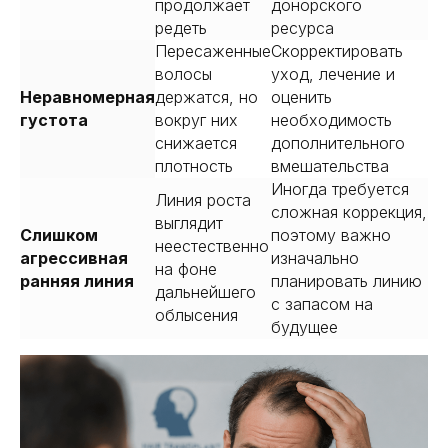
продолжает
донорского
редеть
ресурса
Пересаженные
Скорректировать
волосы
уход, лечение и
Неравномерная
держатся, но
оценить
густота
вокруг них
необходимость
снижается
дополнительного
плотность
вмешательства
Иногда требуется
Линия роста
сложная коррекция,
выглядит
Слишком
поэтому важно
неестественно
агрессивная
изначально
на фоне
ранняя линия
планировать линию
дальнейшего
с запасом на
облысения
будущее