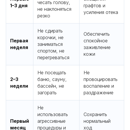
чесать голову,
1–3 дня
графтов и
не наклоняться
усиления отека
резко
Не сдирать
Обеспечить
корочки, не
Первая
спокойное
заниматься
неделя
заживление
спортом, не
кожи
перегреваться
Не посещать
Не
2–3
баню, сауну,
провоцировать
недели
бассейн, не
воспаление и
загорать
раздражение
Не
использовать
Сохранить
Первый
агрессивные
нормальный
месяц
процедуры и
ход