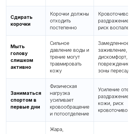
Корочки должны
Кровоточивост
Сдирать
отходить
раздражение,
корочки
постепенно
риск воспален
Сильное
Замедленное
Мыть
давление воды и
заживление,
голову
трение могут
дискомфорт,
слишком
травмировать
повреждение
активно
кожу
зоны пересадк
Физическая
Усиление отека
Заниматься
нагрузка
раздражение
спортом в
усиливает
кожи, риск
первые дни
кровообращение
кровоточивост
и потоотделение
Жара,