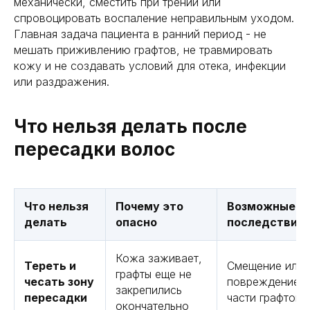
механически, сместить при трении или
спровоцировать воспаление неправильным уходом.
Главная задача пациента в ранний период - не
мешать приживлению графтов, не травмировать
кожу и не создавать условий для отека, инфекции
или раздражения.
Что нельзя делать после
пересадки волос
Что нельзя
Почему это
Возможные
делать
опасно
последствия
Кожа заживает,
Тереть и
Смещение или
графты еще не
чесать зону
повреждение
закрепились
пересадки
части графтов
окончательно