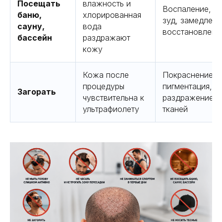
Посещать
влажность и
Воспаление,
баню,
хлорированная
зуд, замедлени
сауну,
вода
восстановлени
бассейн
раздражают
кожу
Кожа после
Покраснение,
процедуры
пигментация,
Загорать
чувствительна к
раздражение
ультрафиолету
тканей