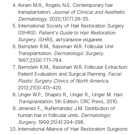
Avram M.R., Rogers N.E. Contemporary hair
transplantation.
Journal of Clinical and Aesthetic
Dermatology
. 2020;13(7):28–35.
International Society of Hair Restoration Surgery
(ISHRS).
Patient's Guide to Hair Restoration
Surgery
. ISHRS, актуальное издание.
Bernstein R.M., Rassman W.R. Follicular Unit
Transplantation.
Dermatologic Surgery
.
1997;23(9):771–784.
Bernstein R.M., Rassman W.R. Follicular Extraction:
Patient Evaluation and Surgical Planning.
Facial
Plastic Surgery Clinics of North America
.
2013;21(3):413–420.
Unger W.P., Shapiro R., Unger R., Unger M.
Hair
Transplantation
. 5th Edition. CRC Press, 2010.
Jimenez F., Ruifernández J.M. Distribution of
human hair in follicular units.
Dermatologic
Surgery
. 1999;25(4):294–298.
International Alliance of Hair Restoration Surgeons