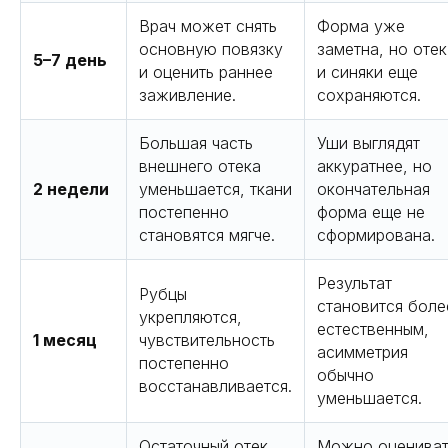
Врач может снять
Форма уже
основную повязку
заметна, но отек
5–7 день
и оценить раннее
и синяки еще
заживление.
сохраняются.
Большая часть
Уши выглядят
внешнего отека
аккуратнее, но
2 недели
уменьшается, ткани
окончательная
постепенно
форма еще не
становятся мягче.
сформирована.
Результат
Рубцы
становится боле
укрепляются,
естественным,
1 месяц
чувствительность
асимметрия
постепенно
обычно
восстанавливается.
уменьшается.
Остаточный отек
Можно оцениват