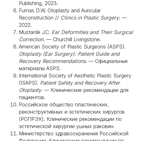
Пересадка волос на бороду
Абдоминопластика
Publishing, 2023.
Пересадка волос в области рубцов
Мини абдоминопластика
Пересадка волос для женщин
Абдоминопластика с
Furnas D.W. Otoplasty and Auricular
ушиванием диастаза
Абдоминопластика с
Reconstruction //
Clinics in Plastic Surgery
. —
липосакцией
Пациентам
Липофилинг рук
2022.
Липофилинг ягодиц
О докторе
Мастопексия — подтяжка груди
Стоимость
Мастопексия
Mustardé J.C.
Ear Deformities and Their Surgical
Услуги
Липофилинг груди
Лицензии
Correction
. — Churchill Livingstone.
Отзывы
Контакты
American Society of Plastic Surgeons (ASPS).
О клинике
Работы до и после
Otoplasty (Ear Surgery): Patient Guide and
Полезная информация
Юридическая информация
Recovery Recommendations
. — Официальные
ООО «ММХЦ «Основа Силуэта»
ОГРН 1177746108760
материалы ASPS.
ИНН / КПП 7726396010 / 772601001
Лицензия № Л017-01137-77/00146558 от 24.07.2025 г.
International Society of Aesthetic Plastic Surgery
Лицензия № Л041-01137-77/00344501 от 22.07.2025 г.
(ISAPS).
Patient Safety and Recovery After
Политика обработки персональных данных
Otoplasty
. — Клинические рекомендации для
пациентов.
Российское общество пластических,
реконструктивных и эстетических хирургов
(РОПРЭХ). Клинические рекомендации по
эстетической хирургии ушных раковин.
Министерство здравоохранения Российской
Федерации. Клинические рекомендации по