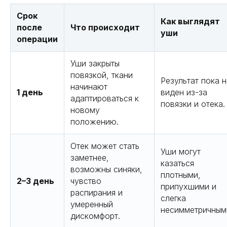
Срок
Как выглядят
после
Что происходит
уши
операции
Уши закрыты
повязкой, ткани
Результат пока н
начинают
1 день
виден из-за
адаптироваться к
повязки и отека.
новому
положению.
Отек может стать
Уши могут
заметнее,
казаться
возможны синяки,
плотными,
2–3 день
чувство
припухшими и
распирания и
слегка
умеренный
несимметричным
дискомфорт.