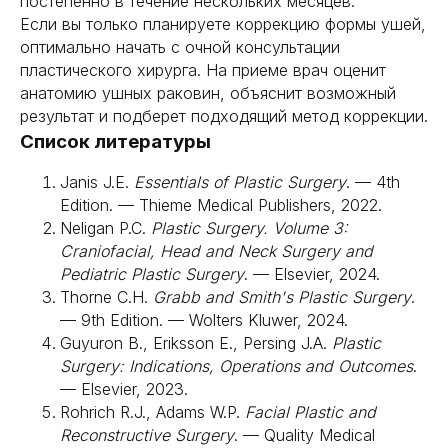
постепенно в течение нескольких месяцев.
Если вы только планируете коррекцию формы ушей,
оптимально начать с очной консультации
пластического хирурга. На приеме врач оценит
анатомию ушных раковин, объяснит возможный
результат и подберет подходящий метод коррекции.
Список литературы
+7 (916) 004-92-62
Janis J.E.
Essentials of Plastic Surgery
. — 4th
Edition. — Thieme Medical Publishers, 2022.
Пластика лица
Neligan P.C.
Plastic Surgery. Volume 3:
SMAS лифтинг
Контурная пластика губ
Craniofacial, Head and Neck Surgery and
Комки биша
Липофилинг век
Пластика губ
Липофилинг скул
Липофилинг носослезной борозды
Блефаропластика
Pediatric Plastic Surgery
. — Elsevier, 2024.
Липофилинг носогубных складок
Платизмопластика
Скользящий лифтинг бровей
Липофилинг лица
Thorne C.H.
Grabb and Smith's Plastic Surgery
.
Броупексия
Липофилинг губ
Круговая блефаропластика
Эндоскопическая подтяжка шеи
— 9th Edition. — Wolters Kluwer, 2024.
Конъюнктивальная
Эндоскопическая подтяжка бровей
блефаропластика
Guyuron B., Eriksson E., Persing J.A.
Plastic
Блефаропластика у мужчин
SMAS лифтинг нижней трети лица
Блефаропластика лазером
Подтяжка нижней трети лица и шеи
Surgery: Indications, Operations and Outcomes
.
Бесшовная блефаропластика
— Elsevier, 2023.
Пластика
Пересадка волос
тела
Rohrich R.J., Adams W.P.
Facial Plastic and
Увеличение груди имплантами
Пересадка волос на голове FUE
Якорная подтяжка
Пересадка волос на брови
Reconstructive Surgery
. — Quality Medical
Липофилинг
Пересадка волос на голове KEEP DHI