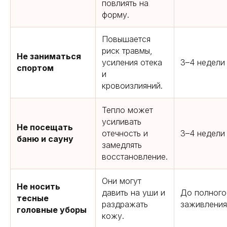
повлиять на
форму.
Повышается
риск травмы,
Не заниматься
усиления отека
3–4 недели
спортом
и
кровоизлияний.
Тепло может
усиливать
Не посещать
отечность и
3–4 недели
баню и сауну
замедлять
восстановление.
Они могут
Не носить
давить на уши и
До полного
тесные
раздражать
заживления
головные уборы
кожу.