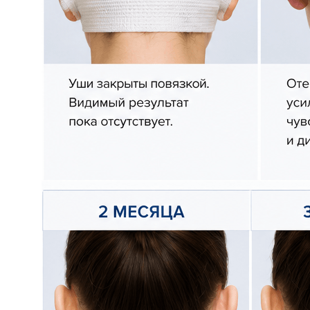
контактные данные
+7 (916) 004-92-62
docgolovanov@gmail.com
адрес
117105, г. Москва, Варшавское ш., д.14, стр.14.
ООО "ММХЦ "ОСНОВА"
Записаться на консультацию
Оставьте свои данные и мы свяжемся с вами
+7
я согласен(на) с политикой обработки персональных
данных