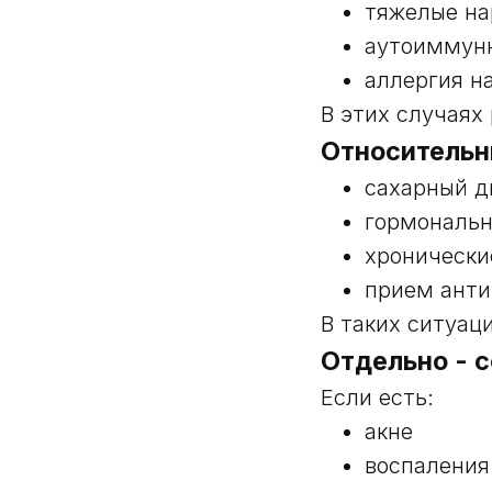
тяжелые на
аутоиммунн
аллергия н
В этих случаях
Относительн
сахарный д
гормональ
хронически
прием анти
В таких ситуац
Отдельно - 
Если есть:
акне
воспаления