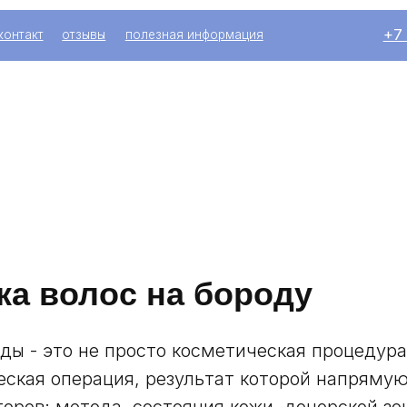
+7 (916) 004-92
отзывы
полезная информация
ка волос на бороду
ды - это не просто косметическая процедура
ская операция, результат которой напрямую
оров: метода, состояния кожи, донорской зо