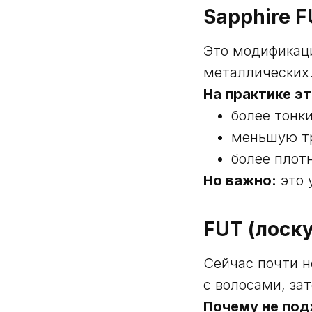
Sapphire F
Это модификаци
металлических
На практике эт
более тонк
меньшую т
более плот
Но важно:
это 
FUT (лоск
Сейчас почти н
с волосами, за
Почему не под