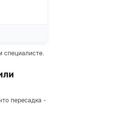
м специалисте.
или
то пересадка -