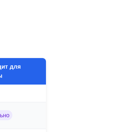
дит для
ы
ьно