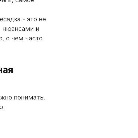
есадка - это не
, нюансами и
, о чем часто
ная
ажно понимать,
ю.