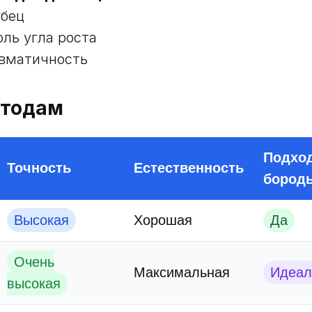
убец
оль угла роста
вматичность
етодам
Подхо
Точность
Естественность
бород
Высокая
Хорошая
Да
Очень
Максимальная
Идеал
высокая