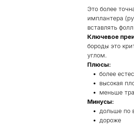
Это более точн
имплантера (ру
вставлять фолл
Ключевое пре
бороды это кри
углом.
Плюсы:
более есте
высокая пл
меньше тр
Минусы:
дольше по 
дороже