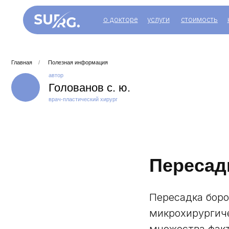
о докторе
услуги
стоимость
контакт
Главная
/
Полезная информация
автор
Голованов с. ю.
врач-пластический хирург
Пересад
Пересадка боро
микрохирургиче
множества факт