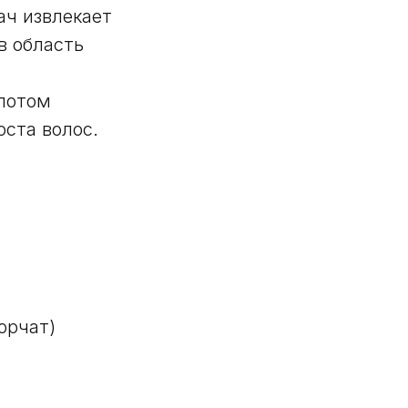
ач извлекает
в область
потом
оста волос.
орчат)