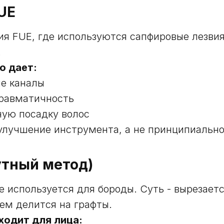
UE
я FUE, где используются сапфировые лезви
.
о дает:
ие каналы
равматичность
ную посадку волос
улучшение инструмента, а не принципиально
утный метод)
е используется для бороды. Суть - вырезает
тем делится на графты.
ходит для лица: