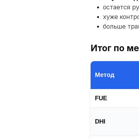
остается р
хуже контр
больше тра
Итог по м
Метод
FUE
DHI