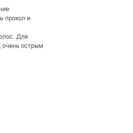
ние
ь прокол и
олос. Для
д очень острым