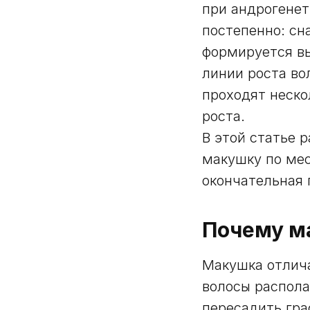
при андрогенет
постепенно: сн
формируется вы
линии роста во
проходят неско
роста.
В этой статье 
макушку по мес
окончательная 
Почему м
Макушка отлича
волосы распола
пересадить гра