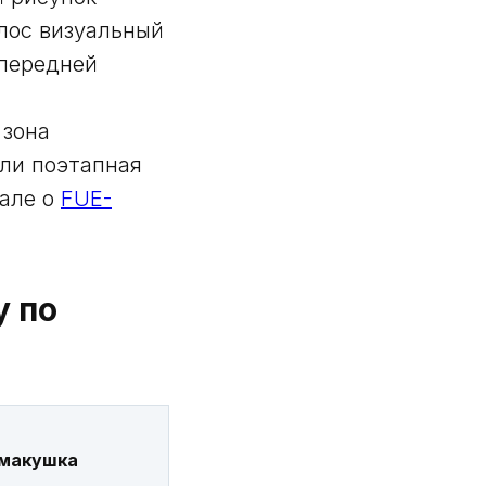
олос визуальный
 передней
 зона
ли поэтапная
иале о
FUE-
у по
 макушка