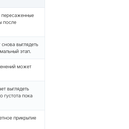
е пересаженные
ы после
 снова выглядеть
рмальный этап.
менений может
ет выглядеть
о густота пока
етное прикрытие