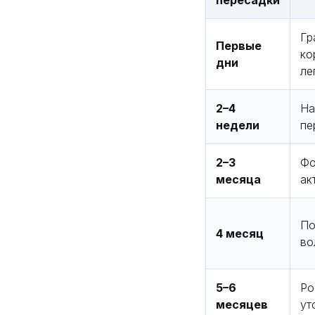
Гр
Первые
ко
дни
ле
2–4
На
недели
пе
2–3
Фо
месяца
ак
По
4 месяц
во
5–6
Ро
месяцев
ут