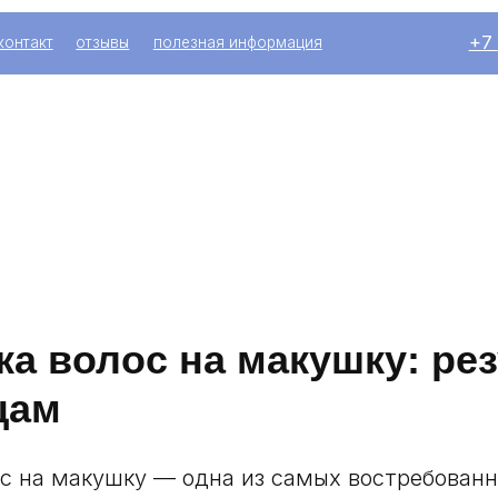
+7 (916) 004-92
отзывы
полезная информация
а волос на макушку: ре
цам
с на макушку — одна из самых востребован