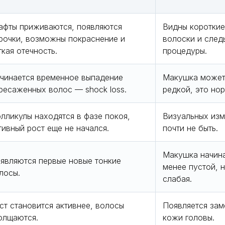
афты приживаются, появляются
Видны коротки
рочки, возможны покраснение и
волоски и след
гкая отечность.
процедуры.
чинается временное выпадение
Макушка может
ресаженных волос — shock loss.
редкой, это но
лликулы находятся в фазе покоя,
Визуальных из
тивный рост еще не начался.
почти не быть.
Макушка начина
являются первые новые тонкие
менее пустой, н
лосы.
слабая.
ст становится активнее, волосы
Появляется зам
олщаются.
кожи головы.