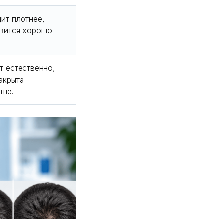
ит плотнее,
овится хорошо
т естественно,
акрыта
чше.