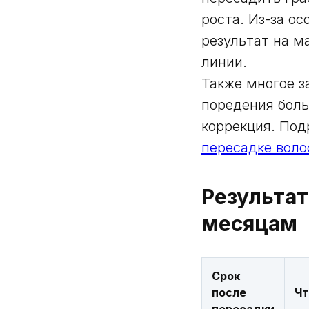
роста. Из-за о
результат на м
линии.
Также многое з
поредения боль
коррекция. Под
пересадке воло
Результат
месяцам
Срок
после
Чт
пересадки