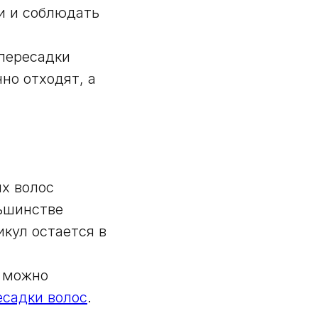
ки и соблюдать
 пересадки
но отходят, а
х волос
льшинстве
икул остается в
и можно
есадки волос
.