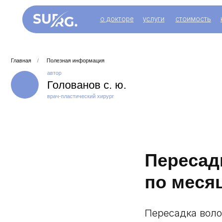
о докторе
услуги
стоимость
контакт
Главная
/
Полезная информация
автор
Голованов с. ю.
врач-пластический хирург
Пересадк
по меся
Пересадка воло