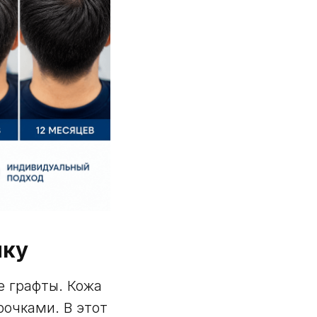
шку
е графты. Кожа
рочками. В этот