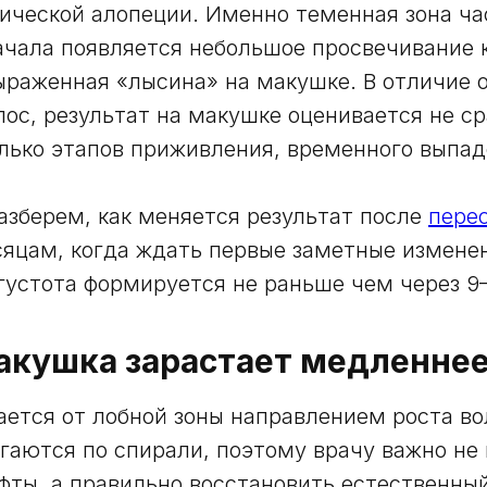
ической алопеции. Именно теменная зона ча
ачала появляется небольшое просвечивание 
раженная «лысина» на макушке. В отличие 
лос, результат на макушке оценивается не ср
лько этапов приживления, временного выпад
разберем, как меняется результат после
пере
яцам, когда ждать первые заметные измене
густота формируется не раньше чем через 9–
акушка зарастает медленне
ется от лобной зоны направлением роста во
гаются по спирали, поэтому врачу важно не
фты, а правильно восстановить естественны