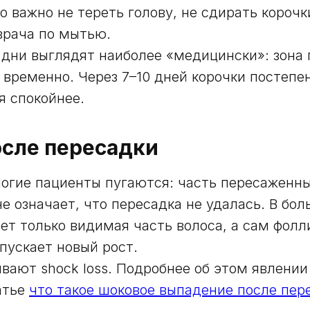
о важно не тереть голову, не сдирать короч
врача по мытью.
дни выглядят наиболее «медицински»: зона
о временно. Через 7–10 дней корочки постепен
я спокойнее.
осле пересадки
огие пациенты пугаются: часть пересаженны
не означает, что пересадка не удалась. В бо
ет только видимая часть волоса, а сам фолл
апускает новый рост.
ывают shock loss. Подробнее об этом явлени
атье
что такое шоковое выпадение после пер