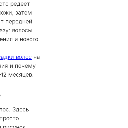
сто редеет
кожи, затем
от передней
азу: волосы
ения и нового
садки волос
на
ния и почему
12 месяцев.
е
лос. Здесь
 просто
й рисунок