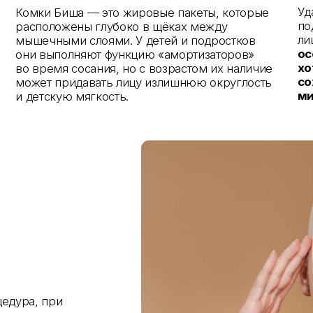
сохранить ест
ет придавать лицу излишнюю округлость
мимику.
етскую мягкость.
 при
).
нуть