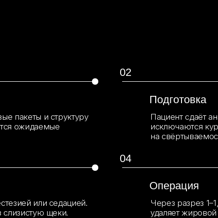
Операция
й или седацией.
Через разрез 1–1,5 см в ротов
стую щеки.
удаляет жировой пакет. Прово
06
Восстановление
итями, внешних
Пациент уходит домой в день
рекомендации по уходу за пол
отёков.