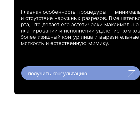
и отсутствие наружных разрезов. Вмешательство вы
рта, что делает его эстетически максимально безо
планировании и исполнении удаление комков Биша 
более изящный контур лица и выразительные скулы,
мягкость и естественную мимику.
получить консультацию
Ком
рас
мыш
они
во 