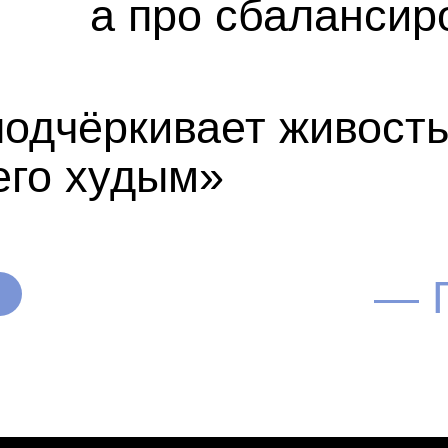
02
Подготовка
еты и структуру
Пациент сдаёт анализы, проход
жидаемые
исключаются курение и преп
на свёртываемость крови. Нак
04