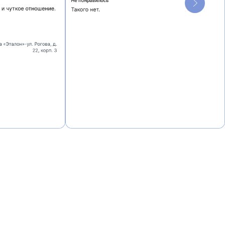
ные пропорции.
ажения, а
анов с. ю.