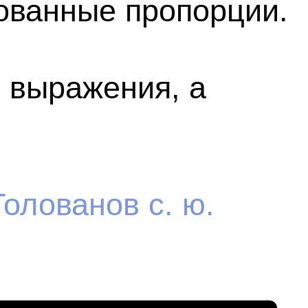
ит ЭКГ. За 1−2 недели
араты, влияющие
ануне — лёгкий ужин.