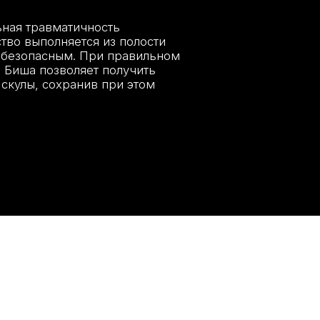
полняется из полости
пасным. При правильном
позволяет получить
 сохранив при этом
Удаление этих 
ки Биша — это жировые пакеты, которые
подчеркнуть ан
положены глубоко в щёках между
лица более утон
ечными слоями. У детей и подростков
особенно попу
 выполняют функцию «амортизаторов»
хотят избавить
время сосания, но с возрастом их наличие