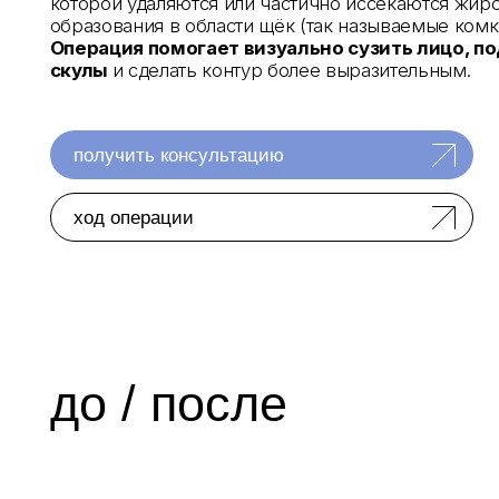
ход операции
до / после
отзывы пациентов