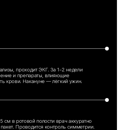
ой полости врач аккуратно
дится контроль симметрии.
 операции. Назначаются
остью рта и препараты против
003
как проходит операция