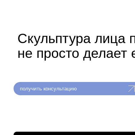
ход операции
01
Консультация
Врач оценивает анатомию лица, жировые пак
тканей. Фиксируются фото и обсуждаются о
результаты.
03