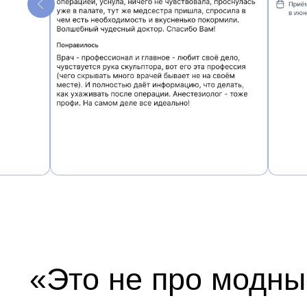
«Это не про модные 
Скульптура лица под
не просто делает ег
получить консультацию