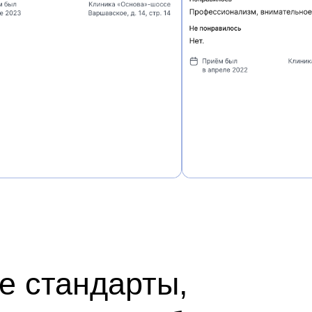
стандарты,
а про сбалансирован
чёркивает живость выр
о худым»
— Голов