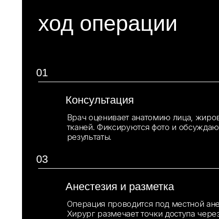
Анестезия и разметка
Операция проводится под местной анестезие
Хирург размечает точки доступа через слизи
05
Швы
Разрез ушивается саморассасывающимися н
рубцов не остаётся.