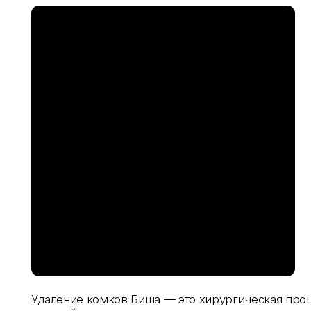
мож
и д
Удаление комков Биша — это хирургическая процедура,
которой удаляются или частично иссекаются жировые
образования в области щёк (так называемые комки Биша
Операция помогает визуально сузить лицо, подчерк
скулы
и сделать контур более выразительным.
получить консультацию