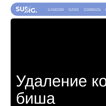
о докторе
услуги
стоимость
контакт
Удаление ком
биша
Главная особенность процедуры — минимальная т