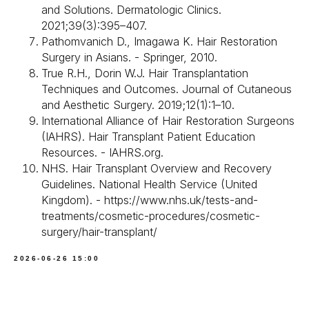
Пересадка волос в области рубцов
and Solutions. Dermatologic Clinics.
Мини абдоминопластика
Пересадка волос для женщин
Абдоминопластика с
ушиванием диастаза
2021;39(3):395–407.
Абдоминопластика с
липосакцией
Пациентам
Pathomvanich D., Imagawa K. Hair Restoration
Липофилинг рук
Липофилинг ягодиц
О докторе
Surgery in Asians. - Springer, 2010.
Мастопексия — подтяжка груди
Стоимость
Мастопексия
Услуги
True R.H., Dorin W.J. Hair Transplantation
Липофилинг груди
Лицензии
Отзывы
Techniques and Outcomes. Journal of Cutaneous
Контакты
О клинике
and Aesthetic Surgery. 2019;12(1):1–10.
Работы до и после
Полезная информация
International Alliance of Hair Restoration Surgeons
Юридическая информация
(IAHRS). Hair Transplant Patient Education
ООО «ММХЦ «Основа Силуэта»
ОГРН 1177746108760
ИНН / КПП 7726396010 / 772601001
Resources. - IAHRS.org.
Лицензия № Л017-01137-77/00146558 от 24.07.2025 г.
Лицензия № Л041-01137-77/00344501 от 22.07.2025 г.
NHS. Hair Transplant Overview and Recovery
Политика обработки персональных данных
Guidelines. National Health Service (United
Kingdom). - https://www.nhs.uk/tests-and-
treatments/cosmetic-procedures/cosmetic-
surgery/hair-transplant/
2026-06-26 15:00