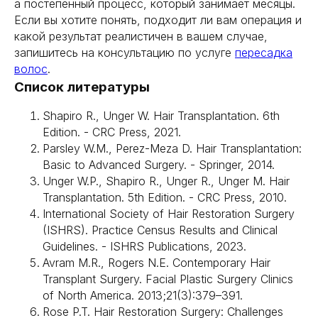
а постепенный процесс, который занимает месяцы.
Если вы хотите понять, подходит ли вам операция и
какой результат реалистичен в вашем случае,
запишитесь на консультацию по услуге
пересадка
волос
.
Список литературы
+7 (916) 004-92-62
Shapiro R., Unger W. Hair Transplantation. 6th
Edition. - CRC Press, 2021.
Parsley W.M., Perez-Meza D. Hair Transplantation:
Пластика лица
Basic to Advanced Surgery. - Springer, 2014.
SMAS лифтинг
Контурная пластика губ
Комки биша
Липофилинг век
Unger W.P., Shapiro R., Unger R., Unger M. Hair
Пластика губ
Липофилинг скул
Липофилинг носослезной борозды
Блефаропластика
Transplantation. 5th Edition. - CRC Press, 2010.
Липофилинг носогубных складок
Платизмопластика
Скользящий лифтинг бровей
Липофилинг лица
Броупексия
International Society of Hair Restoration Surgery
Липофилинг губ
Круговая блефаропластика
Эндоскопическая подтяжка шеи
Конъюнктивальная
(ISHRS). Practice Census Results and Clinical
Эндоскопическая подтяжка бровей
блефаропластика
Блефаропластика у мужчин
SMAS лифтинг нижней трети лица
Guidelines. - ISHRS Publications, 2023.
Блефаропластика лазером
Подтяжка нижней трети лица и шеи
Бесшовная блефаропластика
Avram M.R., Rogers N.E. Contemporary Hair
Transplant Surgery. Facial Plastic Surgery Clinics
Пластика
Пересадка волос
тела
of North America. 2013;21(3):379–391.
Увеличение груди имплантами
Пересадка волос на голове FUE
Якорная подтяжка
Пересадка волос на брови
Rose P.T. Hair Restoration Surgery: Challenges
Липофилинг
Пересадка волос на голове KEEP DHI
Пересадка волос на бороду
Абдоминопластика