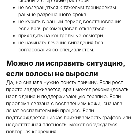
скрабы и спиртовые растворы;
контактные данные
не возвращаться к тяжелым тренировкам
раньше разрешенного срока;
+7 (916) 004-92-62
docgolovanov@gmail.com
не курить в ранний период восстановления,
если врач рекомендовал отказаться;
адрес
приходить на контрольные осмотры;
не начинать лечение выпадения без
117105, г. Москва, Варшавское ш., д.14, стр.14.
ООО "ММХЦ "ОСНОВА"
согласования со специалистом.
Записаться на консультацию
Можно ли исправить ситуацию,
если волосы не выросли
Оставьте свои данные и мы свяжемся с вами
Да, но сначала нужно понять причину. Если рост
просто задерживается, врач может рекомендовать
наблюдение и поддерживающую терапию. Если
проблема связана с воспалением кожи, сначала
лечат воспалительный процесс. Если
подтверждается низкая приживаемость графтов или
+7
недостаточная плотность, может обсуждаться
я согласен(на) с политикой обработки персональных
повторная коррекция.
данных