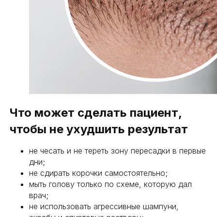
Пластика тела
Пластика
Что может сделать пациент,
лица
чтобы не ухудшить результат
003
услуги
не чесать и не тереть зону пересадки в первые
дни;
не сдирать корочки самостоятельно;
контакты
мыть голову только по схеме, которую дал
врач;
не использовать агрессивные шампуни,
* запрещенная в РФ
социальная сеть