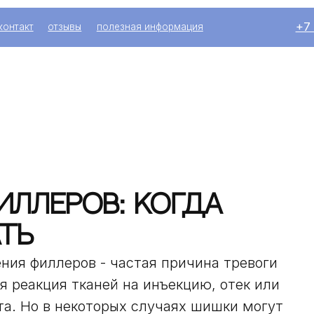
+7 (916) 004-92
отзывы
полезная информация
ллеров: когда
ть
ния филлеров - частая причина тревоги
я реакция тканей на инъекцию, отек или
а. Но в некоторых случаях шишки могут