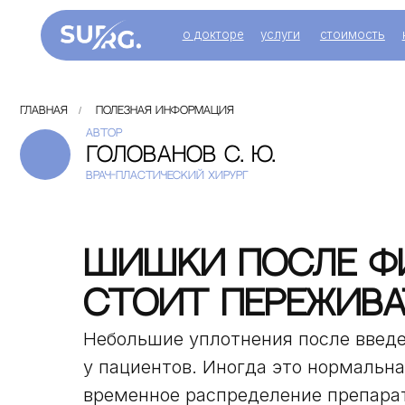
о докторе
услуги
стоимость
контакт
/
Главная
Полезная информация
автор
Голованов с. ю.
врач-пластический хирург
Шишки после фи
стоит пережива
Небольшие уплотнения после введе
у пациентов. Иногда это нормальна
временное распределение препарат