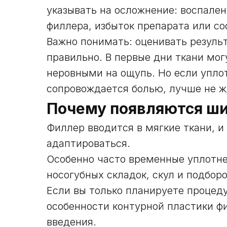
указывать на осложнение: воспале
филлера, избыток препарата или с
Важно понимать: оценивать результ
правильно. В первые дни ткани мо
неровными на ощупь. Но если упло
сопровождается болью, лучше не жд
Почему появляются ш
Филлер вводится в мягкие ткани, и
адаптироваться.
Особенно часто временные уплотн
носогубных складок, скул и подборо
Если вы только планируете процеду
особенности контурной пластики ф
введения.