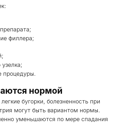
к:
препарата;
ие филлера;
й;
 узелка;
е процедуры.
таются нормой
 легкие бугорки, болезненность при
трия могут быть вариантом нормы.
пенно уменьшаются по мере спадания