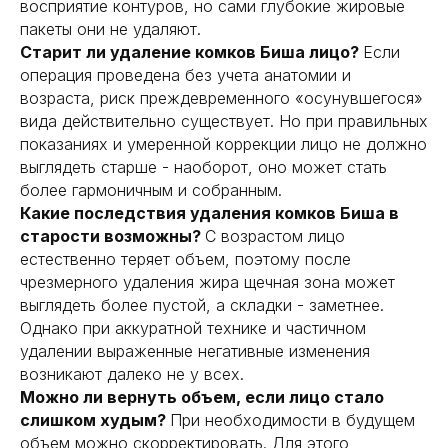
восприятие контуров, но сами глубокие жировые
пакеты они не удаляют.
Старит ли удаление комков Биша лицо?
Если
операция проведена без учета анатомии и
возраста, риск преждевременного «осунувшегося»
Похожие
статьи
вида действительно существует. Но при правильных
показаниях и умеренной коррекции лицо не должно
выглядеть старше - наоборот, оно может стать
более гармоничным и собранным.
Какие последствия удаления комков Биша в
старости возможны?
С возрастом лицо
естественно теряет объем, поэтому после
чрезмерного удаления жира щечная зона может
выглядеть более пустой, а складки - заметнее.
Однако при аккуратной технике и частичном
удалении выраженные негативные изменения
возникают далеко не у всех.
Можно ли вернуть объем, если лицо стало
слишком худым?
При необходимости в будущем
объем можно скорректировать. Для этого