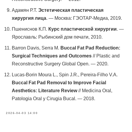
Адамян Р.Т.
Эстетическая пластическая
Пластика
хирургия лица
. — Москва: ГЭОТАР-Медиа, 2019.
лица
Пшениснов К.П.
Курс пластической хирургии
. —
Ярославль: Рыбинский дом печати, 2010.
003
услуги
Barron Davis, Serra M.
Buccal Fat Pad Reduction:
Surgical Techniques and Outcomes
// Plastic and
контакты
Reconstructive Surgery Global Open. — 2020.
Lucas-Borin Moura L., Spin J.R., Pereira-Filho V.A.
* запрещенная в РФ
Buccal Fat Pad Removal to Improve Facial
социальная сеть
Aesthetics: Literature Review
// Medicina Oral,
контактные данные
Patologia Oral y Cirugia Bucal. — 2018.
+7 (916) 004-92-62
docgolovanov@gmail.com
2026-04-03 14:00
адрес
117105, г. Москва, Варшавское ш., д.14, стр.14.