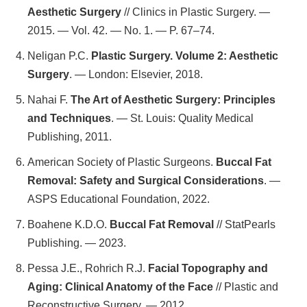
Aesthetic Surgery
// Clinics in Plastic Surgery. —
2015. — Vol. 42. — No. 1. — P. 67–74.
Neligan P.C.
Plastic Surgery. Volume 2: Aesthetic
Surgery
. — London: Elsevier, 2018.
Современная пересадка волос
c натуральным результатом
Nahai F.
The Art of Aesthetic Surgery: Principles
и надёжным восстановлением
утраченной густоты.
and Techniques
. — St. Louis: Quality Medical
Publishing, 2011.
Пересадка волос
American Society of Plastic Surgeons.
Buccal Fat
Removal: Safety and Surgical Considerations
. —
ASPS Educational Foundation, 2022.
Boahene K.D.O.
Buccal Fat Removal
// StatPearls
Publishing. — 2023.
Пластика тела
Pessa J.E., Rohrich R.J.
Facial Topography and
Aging: Clinical Anatomy of the Face
// Plastic and
Reconstructive Surgery. — 2012.